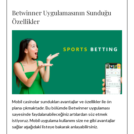
Betwinner Uygulamasının Sunduğu
Özellikler
Mobil casinolar sundukları avantajlar ve özellikler ile ön
plana çıkmaktadır. Bu bölümde Betwinner uygulaması
sayesinde faydalanabileceğiniz artılardan söz etmek
istiyoruz. Mobil uygulama kullanımı size ne gibi avantajlar
sağlar aşağıdaki listeye bakarak anlayabilirsiniz.