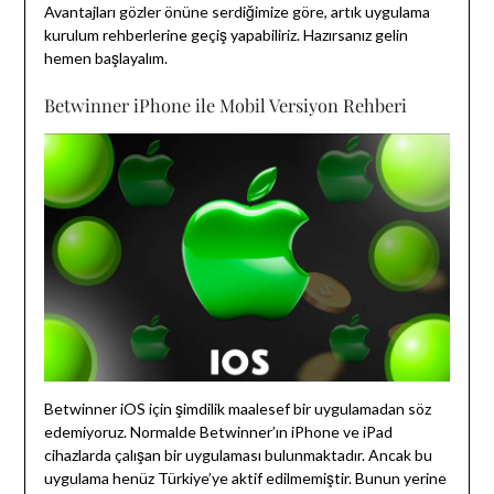
Avantajları gözler önüne serdiğimize göre, artık uygulama
kurulum rehberlerine geçiş yapabiliriz. Hazırsanız gelin
hemen başlayalım.
Betwinner iPhone ile Mobil Versiyon Rehberi
Betwinner iOS için şimdilik maalesef bir uygulamadan söz
edemiyoruz. Normalde Betwinner’ın iPhone ve iPad
cihazlarda çalışan bir uygulaması bulunmaktadır. Ancak bu
uygulama henüz Türkiye’ye aktif edilmemiştir. Bunun yerine