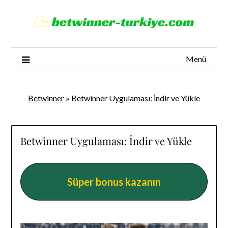
Skip
to
content
Menü
Betwinner
»
Betwinner Uygulaması: İndir ve Yükle
Betwinner Uygulaması: İndir ve Yükle
Süper bonus kazanın