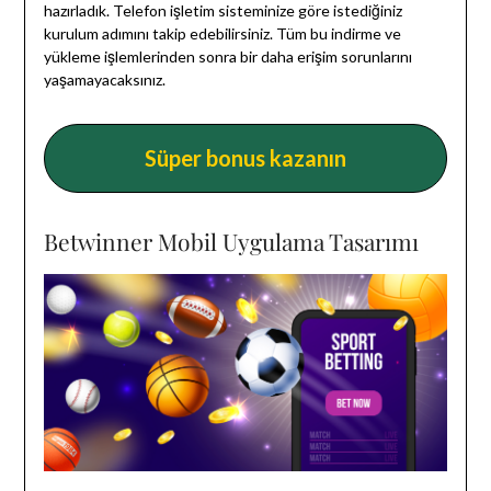
hazırladık. Telefon işletim sisteminize göre istediğiniz
kurulum adımını takip edebilirsiniz. Tüm bu indirme ve
yükleme işlemlerinden sonra bir daha erişim sorunlarını
yaşamayacaksınız.
Süper bonus kazanın
Betwinner Mobil Uygulama Tasarımı