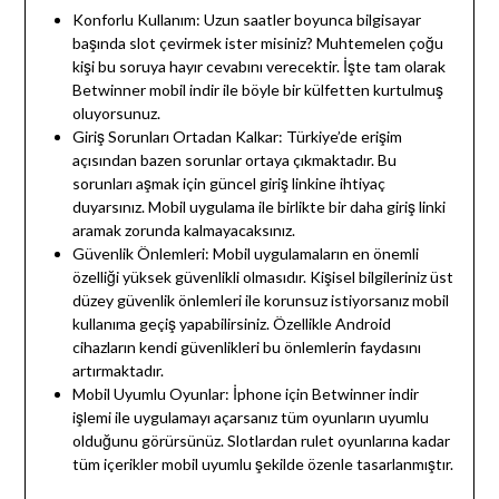
Konforlu Kullanım: Uzun saatler boyunca bilgisayar
başında slot çevirmek ister misiniz? Muhtemelen çoğu
kişi bu soruya hayır cevabını verecektir. İşte tam olarak
Betwinner mobil indir ile böyle bir külfetten kurtulmuş
oluyorsunuz.
Giriş Sorunları Ortadan Kalkar: Türkiye’de erişim
açısından bazen sorunlar ortaya çıkmaktadır. Bu
sorunları aşmak için güncel giriş linkine ihtiyaç
duyarsınız. Mobil uygulama ile birlikte bir daha giriş linki
aramak zorunda kalmayacaksınız.
Güvenlik Önlemleri: Mobil uygulamaların en önemli
özelliği yüksek güvenlikli olmasıdır. Kişisel bilgileriniz üst
düzey güvenlik önlemleri ile korunsuz istiyorsanız mobil
kullanıma geçiş yapabilirsiniz. Özellikle Android
cihazların kendi güvenlikleri bu önlemlerin faydasını
artırmaktadır.
Mobil Uyumlu Oyunlar: İphone için Betwinner indir
işlemi ile uygulamayı açarsanız tüm oyunların uyumlu
olduğunu görürsünüz. Slotlardan rulet oyunlarına kadar
tüm içerikler mobil uyumlu şekilde özenle tasarlanmıştır.