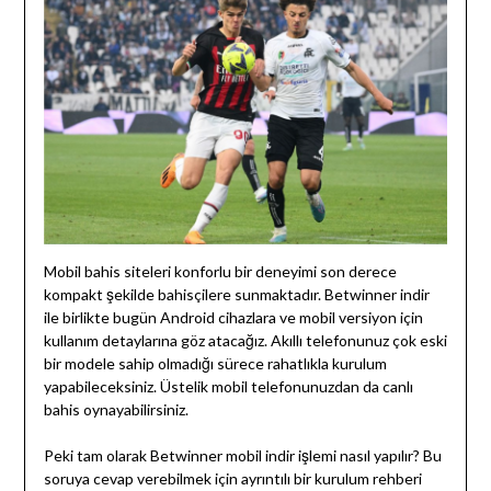
Mobil bahis siteleri konforlu bir deneyimi son derece
kompakt şekilde bahisçilere sunmaktadır. Betwinner indir
ile birlikte bugün Android cihazlara ve mobil versiyon için
kullanım detaylarına göz atacağız. Akıllı telefonunuz çok eski
bir modele sahip olmadığı sürece rahatlıkla kurulum
yapabileceksiniz. Üstelik mobil telefonunuzdan da canlı
bahis oynayabilirsiniz.
Peki tam olarak Betwinner mobil indir işlemi nasıl yapılır? Bu
soruya cevap verebilmek için ayrıntılı bir kurulum rehberi