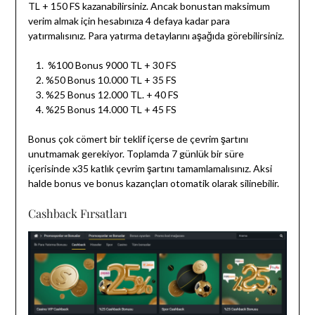
TL + 150 FS kazanabilirsiniz. Ancak bonustan maksimum
verim almak için hesabınıza 4 defaya kadar para
yatırmalısınız. Para yatırma detaylarını aşağıda görebilirsiniz.
%100 Bonus 9000 TL + 30 FS
%50 Bonus 10.000 TL + 35 FS
%25 Bonus 12.000 TL. + 40 FS
%25 Bonus 14.000 TL + 45 FS
Bonus çok cömert bir teklif içerse de çevrim şartını
unutmamak gerekiyor. Toplamda 7 günlük bir süre
içerisinde x35 katlık çevrim şartını tamamlamalısınız. Aksi
halde bonus ve bonus kazançları otomatik olarak silinebilir.
Cashback Fırsatları