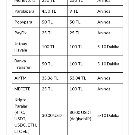
Moneytolia
250 TL
250 TL
Anında
Parolapara
4.50 TL
9 TL
Anında
Popypara
50 TL
50 TL
Anında
PayFix
25 TL
25 TL
Anında
Jetpay
100 TL
100 TL
5-10 Dakika
Havale
Banka
50 TL
100 TL
5-10 Dakika
Transferi
AirTM
35.36 TL
53.04 TL
Anında
MEFETE
25 TL
100 TL
Anında
Kripto
Paralar
(BTC,
80.00 USDT
30.00 USDT
5-10 Dakika
USDT,
(değişebilir)
USDC, ETH,
LTC vb.)