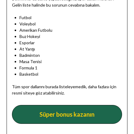
Gelin liste halinde bu sorunun cevabına bakalım.
Futbol
Voleybol
Amerikan Futbolu
Buz Hokeyi
Esporlar
At Yarışı
Badminton
Masa Tenisi
Formula 1
Basketbol
Tüm spor dallarını burada listeleyemedik, daha fazlası için
resmi siteye göz atabilirsiniz.
Süper bonus kazanın