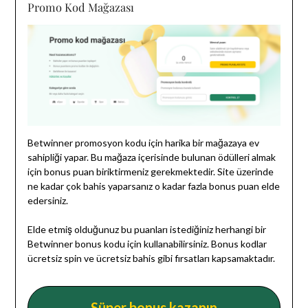
Promo Kod Mağazası
Betwinner promosyon kodu için harika bir mağazaya ev
sahipliği yapar. Bu mağaza içerisinde bulunan ödülleri almak
için bonus puan biriktirmeniz gerekmektedir. Site üzerinde
ne kadar çok bahis yaparsanız o kadar fazla bonus puan elde
edersiniz.
Elde etmiş olduğunuz bu puanları istediğiniz herhangi bir
Betwinner bonus kodu için kullanabilirsiniz. Bonus kodlar
ücretsiz spin ve ücretsiz bahis gibi fırsatları kapsamaktadır.
Süper bonus kazanın