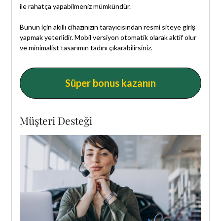
ile rahatça yapabilmeniz mümkündür.
Bunun için akıllı cihazınızın tarayıcısından resmi siteye giriş
yapmak yeterlidir. Mobil versiyon otomatik olarak aktif olur
ve minimalist tasarımın tadını çıkarabilirsiniz.
Süper bonus kazanın
Müşteri Desteği