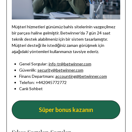
Müşteri hizmetleri günümüz bahis sitelerinin vazgeçilmez
bir parçası haline gelmiştir. Betwinner’da 7 gün 24 saat
teknik destek alabilmeniz için bir sistem tasarlamıştır.
Müşteri desteği ile istediğiniz zaman görüşmek için
aşağıdaki yöntemleri kullanmanızı tavsiye ederiz.
Genel Sorgular:
info-tr@betwinner.com
Güvenlik:
security@betwinner.com
Finans Departmanı:
accounting@betwinner.com
Telefon: +442045772772
Canlı Sohbet
Süper bonus kazanın
Sıkça Sorulan Sorular