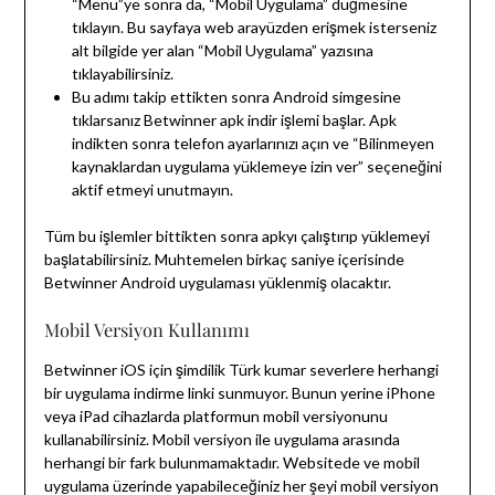
“Menü”ye sonra da, “Mobil Uygulama” düğmesine
tıklayın. Bu sayfaya web arayüzden erişmek isterseniz
alt bilgide yer alan “Mobil Uygulama” yazısına
tıklayabilirsiniz.
Bu adımı takip ettikten sonra Android simgesine
tıklarsanız Betwinner apk indir işlemi başlar. Apk
indikten sonra telefon ayarlarınızı açın ve “Bilinmeyen
kaynaklardan uygulama yüklemeye izin ver” seçeneğini
aktif etmeyi unutmayın.
Tüm bu işlemler bittikten sonra apkyı çalıştırıp yüklemeyi
başlatabilirsiniz. Muhtemelen birkaç saniye içerisinde
Betwinner Android uygulaması yüklenmiş olacaktır.
Mobil Versiyon Kullanımı
Betwinner iOS için şimdilik Türk kumar severlere herhangi
bir uygulama indirme linki sunmuyor. Bunun yerine iPhone
veya iPad cihazlarda platformun mobil versiyonunu
kullanabilirsiniz. Mobil versiyon ile uygulama arasında
herhangi bir fark bulunmamaktadır. Websitede ve mobil
uygulama üzerinde yapabileceğiniz her şeyi mobil versiyon