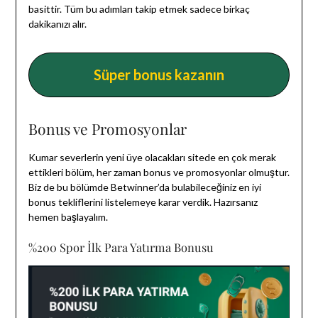
basittir. Tüm bu adımları takip etmek sadece birkaç
dakikanızı alır.
Süper bonus kazanın
Bonus ve Promosyonlar
Kumar severlerin yeni üye olacakları sitede en çok merak
ettikleri bölüm, her zaman bonus ve promosyonlar olmuştur.
Biz de bu bölümde Betwinner’da bulabileceğiniz en iyi
bonus tekliflerini listelemeye karar verdik. Hazırsanız
hemen başlayalım.
%200 Spor İlk Para Yatırma Bonusu