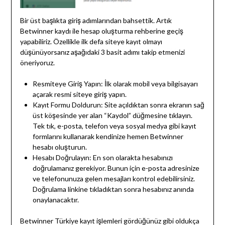
Bir üst başlıkta giriş adımlarından bahsettik. Artık
Betwinner kaydı ile hesap oluşturma rehberine geçiş
yapabiliriz. Özellikle ilk defa siteye kayıt olmayı
düşünüyorsanız aşağıdaki 3 basit adımı takip etmenizi
öneriyoruz.
Resmiteye Giriş Yapın: İlk olarak mobil veya bilgisayarı
açarak resmi siteye giriş yapın.
Kayıt Formu Doldurun: Site açıldıktan sonra ekranın sağ
üst köşesinde yer alan “Kaydol” düğmesine tıklayın.
Tek tık, e-posta, telefon veya sosyal medya gibi kayıt
formlarını kullanarak kendinize hemen Betwinner
hesabı oluşturun.
Hesabı Doğrulayın: En son olarakta hesabınızı
doğrulamanız gerekiyor. Bunun için e-posta adresinize
ve telefonunuza gelen mesajları kontrol edebilirsiniz.
Doğrulama linkine tıkladıktan sonra hesabınız anında
onaylanacaktır.
Betwinner Türkiye kayıt işlemleri gördüğünüz gibi oldukça